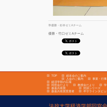
準優勝・杉本ゼミAチーム
優勝・竹口ゼミAチーム
TOP
経友会のご案内
入会のご案内
事業・行事
経済学部の広場
同窓会だより
教授会だより
学
森嘉兵衛賞
対談シリーズ
森嘉兵衛賞受賞者
卒サラインタビュ