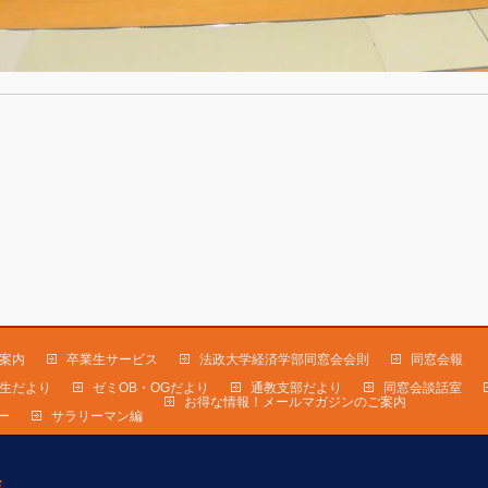
案内
卒業生サービス
法政大学経済学部同窓会会則
同窓会報
生だより
ゼミOB・OGだより
通教支部だより
同窓会談話室
お得な情報！メールマガジンのご案内
ー
サラリーマン編