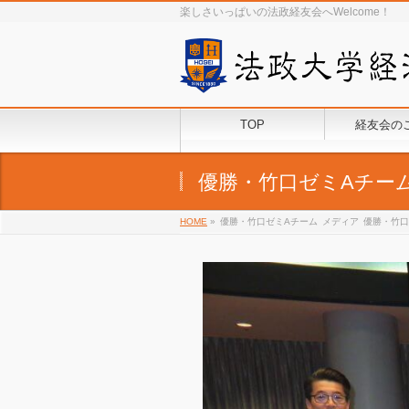
楽しさいっぱいの法政経友会へWelcome！
TOP
経友会の
優勝・竹口ゼミAチー
HOME
»
優勝・竹口ゼミAチーム
メディア
優勝・竹口