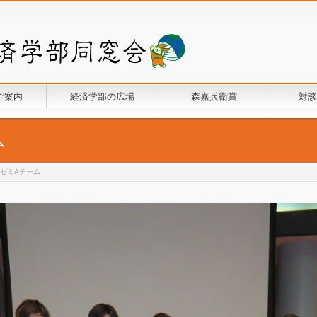
ご案内
経済学部の広場
森嘉兵衛賞
対談
ム
ゼミAチーム