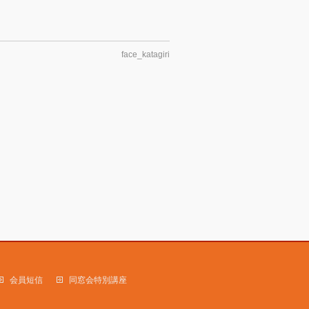
face_katagiri
会員短信
同窓会特別講座