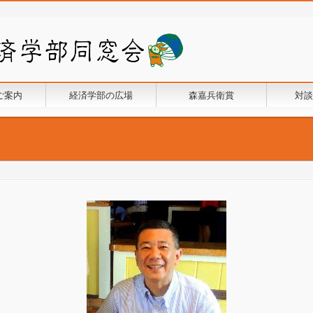
ご案内
経済学部の広場
森嘉兵衛賞
対談