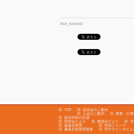
face_kasuya2
TOP
経友会のご案内
入会のご案内
事業・行事
経済学部の広場
同窓会だより
教授会だより
学
森嘉兵衛賞
対談シリーズ
森嘉兵衛賞受賞者
卒サラインタビュ