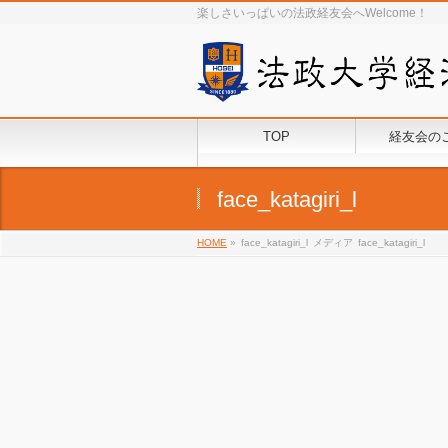
楽しさいっぱいの法政経友会へWelcome！
TOP
経友会の
face_katagiri_l
HOME
»
face_katagiri_l
メディア
face_katagiri_l