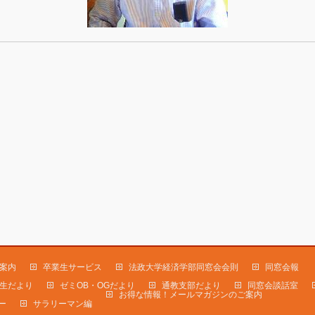
案内
卒業生サービス
法政大学経済学部同窓会会則
同窓会報
生だより
ゼミOB・OGだより
通教支部だより
同窓会談話室
お得な情報！メールマガジンのご案内
ー
サラリーマン編