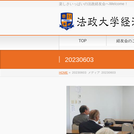
楽しさいっぱいの法政経友会へWelcome！
TOP
経友会の
20230603
HOME
»
20230603
メディア
20230603