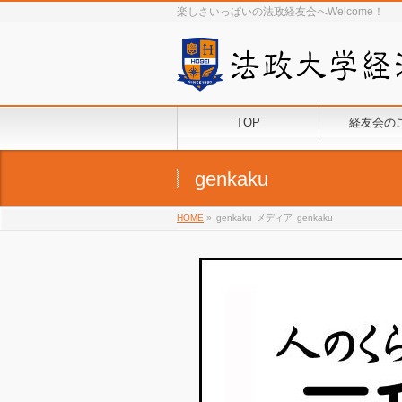
楽しさいっぱいの法政経友会へWelcome！
TOP
経友会の
genkaku
HOME
»
genkaku
メディア
genkaku