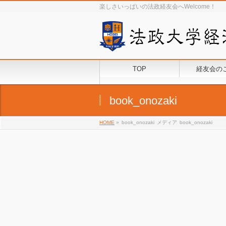
楽しさいっぱいの法政経友会へWelcome！
TOP
経友会の
book_onozaki
HOME
»
book_onozaki
メディア
book_onozaki