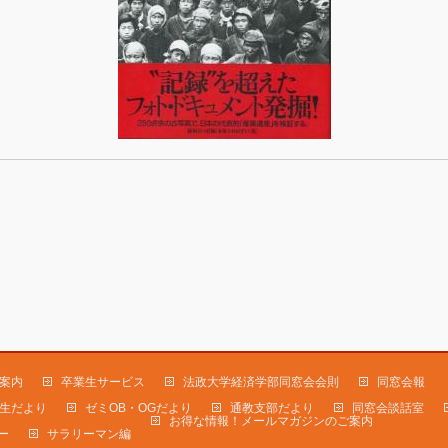
案内
卒業生サービス
法政大学経済学部同窓会会則
同窓会報
生だより
ゼミOB・OGだより
通教支部だより
同窓会談話室
お得な情報！メールマガジンのご案内
ー
サラリーマン編