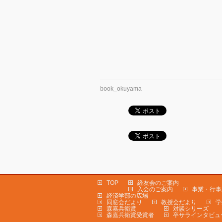
book_okuyama
TOP
経友会のご案内
入会のご案内
事業・行事
経済学部の広場
同窓会だより
教授会だより
学
森嘉兵衛賞
対談シリーズ
森嘉兵衛賞受賞者
卒サラインタビュ