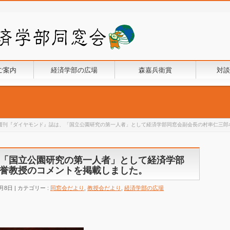
ご案内
経済学部の広場
森嘉兵衛賞
対談
週刊『ダイヤモンド』誌は、「国立公園研究の第一人者」として経済学部同窓会副会長の村串仁三郎
「国立公園研究の第一人者」として経済学部
誉教授のコメントを掲載しました。
4月8日
カテゴリー :
同窓会だより
,
教授会だより
,
経済学部の広場