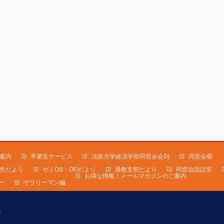
案内
卒業生サービス
法政大学経済学部同窓会会則
同窓会報
生だより
ゼミOB・OGだより
通教支部だより
同窓会談話室
お得な情報！メールマガジンのご案内
ー
サラリーマン編