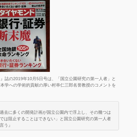
ド』
誌の2019年10月5日号は、「国立公園研究の第一人者」
と
、
本学への学術的貢献の厚い村串仁三郎名誉教授のコメントを
過去に多くの開発計画が国立公園内で浮上し、
その幾つは
では阻止することはできない」
と国立公園研究の第一人者
言う』