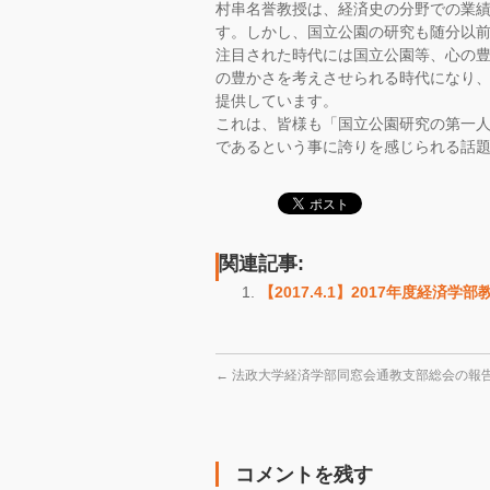
村串名誉教授は、経済史の分野での業
す。しかし、
国立公園の研究も随分以
注目された時代には国立公園等、
心の
の豊かさを考えさせられる時代になり
提供し
ています。
これは、皆様も「国立公園研究の第一
であるとい
う事に誇りを感じられる話
関連記事:
【2017.4.1】2017年度経済学
←
法政大学経済学部同窓会通教支部総会の報
コメントを残す