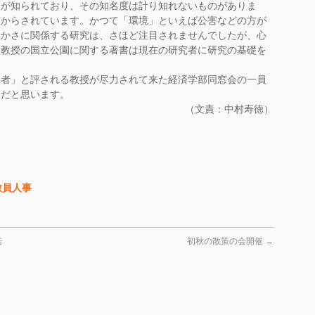
績が知られており、
その知名度は計り知れないものがありま
前からされています。かつて「環境」
といえば公害などの方が
豊かさに関係する研究は、さほど注目されませんでしたが、
心
、
教授の国立公園に関する著書は現在の研究者に研究の基礎を
人者」
と評される教授が尽力されて来た経済学部同窓会の一員
題だと思います。
（文責：
中村
寿徳）
部教員人事
告
初秋の散策の会開催
→