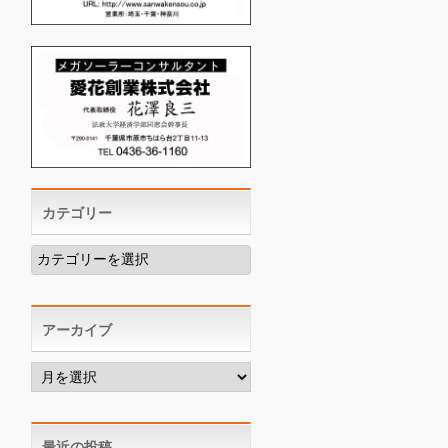
カテゴリー
カ
テ
ゴ
リ
ー
アーカイブ
ア
ー
カ
イ
ブ
最近の投稿