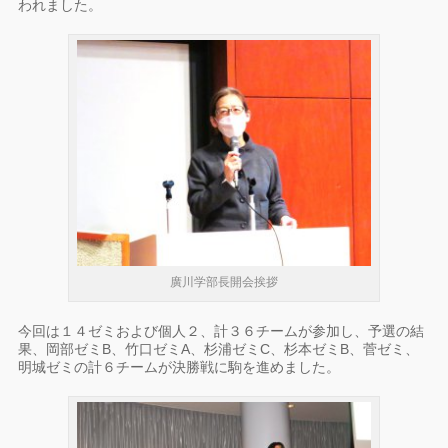
われました。
廣川学部長開会挨拶
今回は
１４ゼミ
および個人２、計３６チームが参加し、予選の結
果、岡部ゼミB、竹口ゼミA、杉浦ゼミC、杉本ゼミB、菅ゼミ、
明城ゼミの計６チームが決勝戦に駒を進めました。