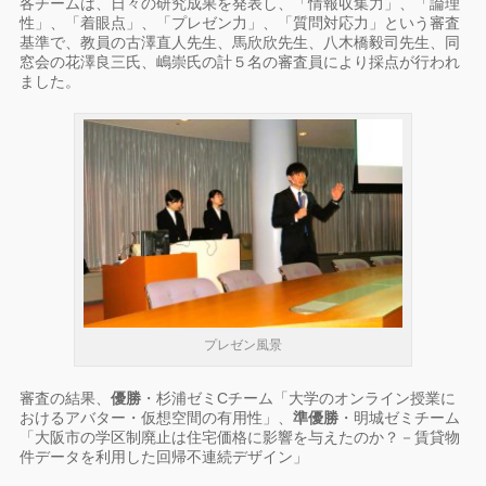
各チームは、日々の研究成果を発表し、「情報収集力」、「論理
性」、「着眼点」、「プレゼン力」、「質問対応力」という審査
基準で、教員の古澤直人先生、馬欣欣先生、八木橋毅司先生、同
窓会の花澤良三氏、嶋崇氏の計５名の審査員により採点が行われ
ました。
プレゼン風景
審査の結果、
優勝
・杉浦ゼミCチーム「大学のオンライン授業に
おけるアバター・
仮想空間
の有用性」、
準優勝
・明城ゼミチーム
「大阪市の学区制廃止は住宅価格に影響を与えたのか？－賃貸物
件データを利用した回帰不連続デザイン」