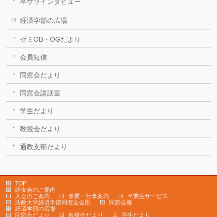
卒サラインタビュー
経済学部の広場
ゼミOB・OGだより
会員短信
同窓会だより
同窓会談話室
学生だより
教授会だより
通教支部だより
TOP
経友会のご案内
入会のご案内
事業・行事案内
卒業生サービス
法政大学経済学部同窓会会則
同窓会報
経済学部の広場
同窓会だより
教授会だより
学生だより