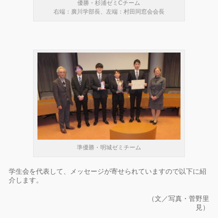
優勝・杉浦ゼミCチーム
右端：廣川学部長、左端：村田同窓会会長
準優勝・明城ゼミチーム
学生会を代表して、メッセージが寄せられていますので以下に紹
介します。
（文／写真・菅野里
見）