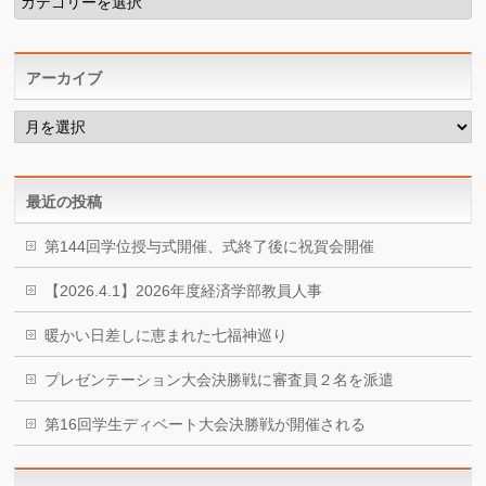
テ
ゴ
リ
ー
アーカイブ
ア
ー
カ
イ
ブ
最近の投稿
第144回学位授与式開催、式終了後に祝賀会開催
【2026.4.1】2026年度経済学部教員人事
暖かい日差しに恵まれた七福神巡り
プレゼンテーション大会決勝戦に審査員２名を派遣
第16回学生ディベート大会決勝戦が開催される