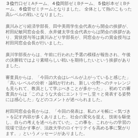
３位
竹口ゼミAチーム、
４位
岡部ゼミBチーム、
５位
杉本ゼミBチ
ーム、
６位
菅ゼミチームとなりました。 全体として熱のこもった
高レベルの戦いとなりました。
廣川みどり経済学部長、田中美雨学生会代表から開会の挨拶が、
村田紀敏同窓会会長、永井健太学生会代表からは閉会の挨拶があ
り、賞状授与等は廣川みどり学部長が、同窓会からの賞金授与は
村田同窓会会長が行いました。
廣川学部長からは、午前に行われた予選の模様が報告され、午後
の決勝戦ではより素晴らしい戦いを期待したいという挨拶があり
ました。
審査員からは、「今回の大会はレベルが上がっていると感じた」
「高いレベルの分析・論戦が行われ、新しい分野へのチャレンジ
も見られて、教員として学ぶべきことが多かった」、初めての審
査員からは「このような大会にエントリーし堂々と発表する姿勢
には感心した」などのコメントが述べられました。
村田同窓会会長からは、「今回の発表は、私のメモ帳に＜気づき
＞を記す内容が多くありました。
社会の変化を捉え、技術を駆使
し、自らの考えを述べられていた。この事を、これからの学習の
現場で活かす事が、法政大学のロイヤリテイを高める事に繋がり
ます。」というメッセージがありました。