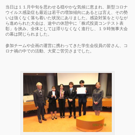
当日は１１月中旬を思わせる穏やかな気候に恵まれ、新型コロナ
ウイルス感染症も最近は若干の増加傾向にあるとは言え、その勢
いは強くなく落ち着いた状況にありました。感染対策をとりなが
ら進められた大会は、途中の休憩中に「株式投資コンテスト表
彰」を挟み、全体としては滞りなくなく進行し、１９時無事大会
の幕は閉じられました。
参加チームや企画の運営に携わってきた学生会役員の皆さん、コ
ロナ禍の中での活動、大変ご苦労さまでした。