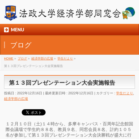
MENU
ブログ
HOME
»
ブログ
»
経済学部の広場
»
学生だより
»
第１３回プレゼンテーション大会実施報告
第１３回プレゼンテーション大会実施報告
投稿日 : 2022年12月16日
最終更新日時 : 2022年12月16日
カテゴリー :
学生だより
,
経済学部の広場
１２月１０日（土)
１４時
から、多摩キャンパス・百周年記念館国
際会議場で学生約８８名、教員９名、同窓会員８名、計約１０５
名が参加して第１３回プレゼンテーション大会決勝戦が盛大に行