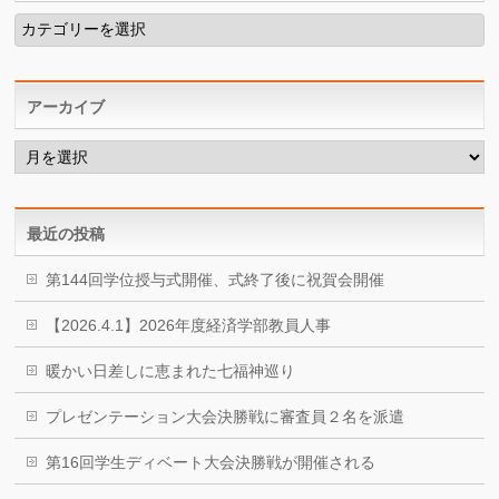
カ
テ
ゴ
リ
ー
アーカイブ
ア
ー
カ
イ
ブ
最近の投稿
第144回学位授与式開催、式終了後に祝賀会開催
【2026.4.1】2026年度経済学部教員人事
暖かい日差しに恵まれた七福神巡り
プレゼンテーション大会決勝戦に審査員２名を派遣
第16回学生ディベート大会決勝戦が開催される