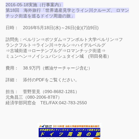
2016-05-18実施（行事案内）
第18回 海外旅行「世界遺産見学とライン川クルーズ、 ロマン
チック街道を巡るドイツ周遊の旅」
日時： 2016年5月18日(水)～26日(金)(7泊9日)
訪問先：ベルリン⇒ポツダム⇒フンボルト大学ベルリン⇒フ
ランクフルト⇒ライン川⇒ケルン⇒ハイデルベルグ
⇒古城街道⇒ローテンブルグ⇒ロマンチック街道⇒
ミュンヘン⇒ノイシュバンシュタイン城 (羽田発着）
費用： 38.9万円（燃油サーチャージ含む）
詳細： 添付のPDFをご覧ください。
担当： 菅野里見（090-8682-1281）
元角昌三（080-2006-8787）
経済学部同窓会 TEL/FAX:042-783-2550